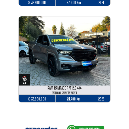
$ 32.700.000
87.900 Km
2021
RAM RAMPAGE R/T 2.0 4X4
FACTURABLE GARANTÍA VIGENTE
$ 33.600.000
24.400 Km
2025