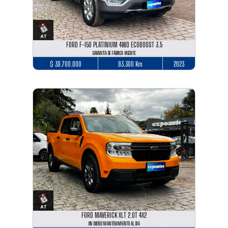
FORD F-150 PLATINIUM 4WD ECOBOOST 3.5
GARANTÍA DE FÁBRICA VIGENTE
$ 39.700.000
83.300 Km
2023
FORD MAVERICK XLT 2.0T 4X2
UN DUEÑO MANTENIMIENTO AL DIA