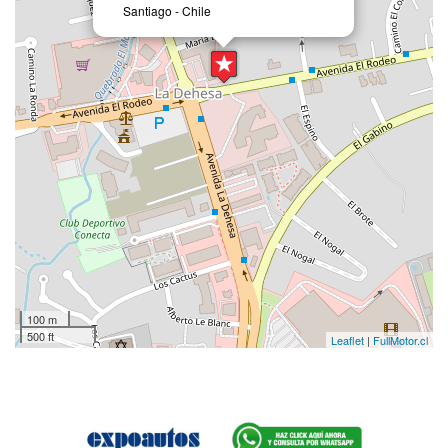
Santiago - Chile
100 m
500 ft
Leaflet
|
FullMotor.cl