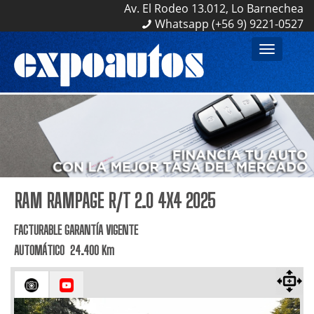
Av. El Rodeo 13.012, Lo Barnechea
Av. El Rodeo 13.012, Lo Barnechea
Whatsapp (+56 9) 9221-0527
Whatsapp (+56 9) 9221-0527
Toggle
navigation
RAM RAMPAGE R/T 2.0 4X4 2025
FACTURABLE GARANTÍA VIGENTE
AUTOMÁTICO 24.400 Km