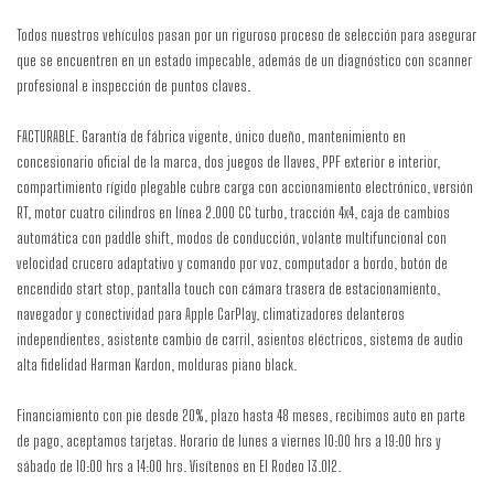
Todos nuestros vehículos pasan por un riguroso proceso de selección para asegurar
que se encuentren en un estado impecable, además de un diagnóstico con scanner
profesional e inspección de puntos claves.
FACTURABLE. Garantía de fábrica vigente, único dueño, mantenimiento en
concesionario oficial de la marca, dos juegos de llaves, PPF exterior e interior,
compartimiento rígido plegable cubre carga con accionamiento electrónico, versión
RT, motor cuatro cilindros en línea 2.000 CC turbo, tracción 4x4, caja de cambios
automática con paddle shift, modos de conducción, volante multifuncional con
velocidad crucero adaptativo y comando por voz, computador a bordo, botón de
encendido start stop, pantalla touch con cámara trasera de estacionamiento,
navegador y conectividad para Apple CarPlay, climatizadores delanteros
independientes, asistente cambio de carril, asientos eléctricos, sistema de audio
alta fidelidad Harman Kardon, molduras piano black.
Financiamiento con pie desde 20%, plazo hasta 48 meses, recibimos auto en parte
de pago, aceptamos tarjetas. Horario de lunes a viernes 10:00 hrs a 19:00 hrs y
sábado de 10:00 hrs a 14:00 hrs. Visítenos en El Rodeo 13.012.