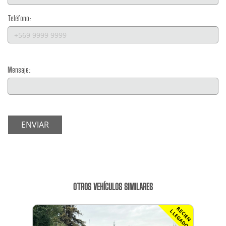
Teléfono:
Mensaje:
ENVIAR
OTROS VEHÍCULOS SIMILARES
R
C
I
E
N
L
E
G
A
D
E
L
O