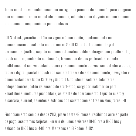
Todos nuestros vehículos pasan por un riguroso proceso de selección para asegurar
que se encuentren en un estado impecable, además de un diagnóstico con scanner
profesional e inspección de puntos claves.
100 % stock, garantía de fábrica vigente único dueño, mantenimiento en
concesionario oficial de la marca, motor 2.500 CC turbo, tracción integral
permanente Quattro, caja de cambios automática doble embrague con paddle shift,
Lauch control, modos de conducción, frenos con discos perforados, volante
multifuncional con velocidad crucero y reconocimiento por voz, computador a bordo,
tablero digital, pantalla touch con cámara trasera de estacionamiento, navegador y
conectividad para Apple CarPlay y Android Auto, climatizadores delanteros
independientes, botón de encendido start-stop, cargador inalámbrico para
Smartphone, molduras piano black, asistente de aparcamiento, tapiz de cuero y
alcántara, sunroof, asientos eléctricos con calefacción en tres niveles, faros LED.
Financiamiento con pie desde 20%, plazo hasta 48 meses, recibimos auto en parte
de pago, aceptamos tarjetas. Horario de lunes a viernes 10:00 hrs a 19:00 hrs y
sábado de 10:00 hrs a 14:00 hrs. Visítenos en El Rodeo 13.012.