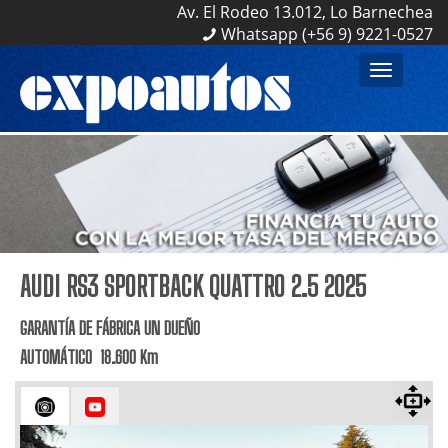
Av. El Rodeo 13.012, Lo Barnechea
Av. El Rodeo 13.012, Lo Barnechea
Whatsapp (+56 9) 9221-0527
Whatsapp (+56 9) 9221-0527
Toggle
navigation
AUDI RS3 SPORTBACK QUATTRO 2.5 2025
GARANTÍA DE FÁBRICA UN DUEÑO
AUTOMÁTICO 18.600 Km