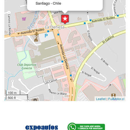
Santiago - Chile
100 m
500 ft
Leaflet
|
FullMotor.cl