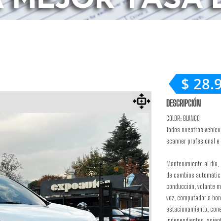
$ 28.
DESCRIPCIÓN
COLOR: BLANCO
Todos nuestros vehícu
scanner profesional e 
Mantenimiento al día, 
de cambios automática
conducción, volante m
voz, computador a bor
estacionamiento, conec
independientes, asient