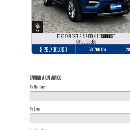
FORD EXPLORER 2.3 4WD XLT ECOBOOST
ÚNICO DUEÑO
$ 29.700.000
38.700 Km
20
ENVIAR A UN AMIGO
Mi Nombre
Mi Email