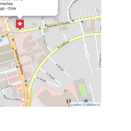
rnechea
go - Chile
Leaflet
|
FullMotor.cl