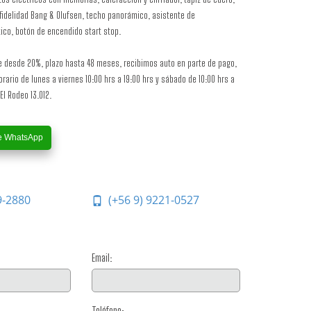
fidelidad Bang & Olufsen, techo panorámico, asistente de
co, botón de encendido start stop.
e desde 20%, plazo hasta 48 meses, recibimos auto en parte de pago,
rario de lunes a viernes 10:00 hrs a 19:00 hrs y sábado de 10:00 hrs a
El Rodeo 13.012.
e WhatsApp
9-2880
(+56 9) 9221-0527
Email:
Teléfono: