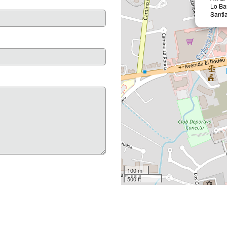
Lo Ba
Santia
100 m
500 ft