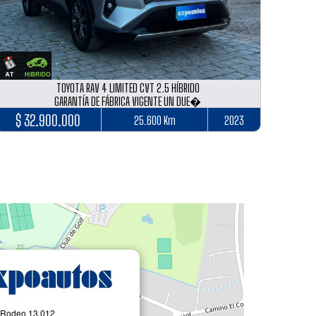
TOYOTA RAV 4 LIMITED CVT 2.5 HÍBRIDO
GARANTÍA DE FÁBRICA VIGENTE UN DUE�
$ 32.900.000
25.600 Km
2023
l Rodeo 13.012