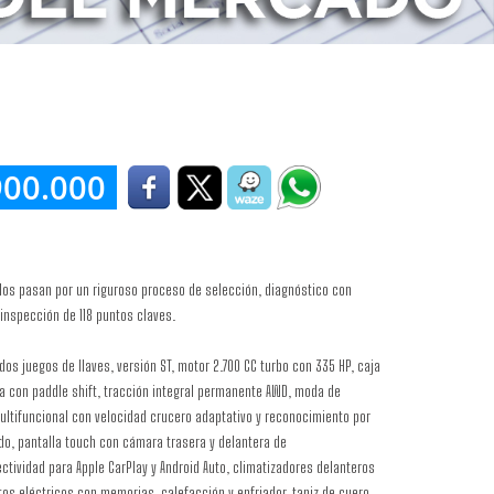
900.000
los pasan por un riguroso proceso de selección, diagnóstico con
inspección de 118 puntos claves.
dos juegos de llaves, versión ST, motor 2.700 CC turbo con 335 HP, caja
 con paddle shift, tracción integral permanente AWD, moda de
ultifuncional con velocidad crucero adaptativo y reconocimiento por
do, pantalla touch con cámara trasera y delantera de
tividad para Apple CarPlay y Android Auto, climatizadores delanteros
os eléctricos con memorias, calefacción y enfriador, tapiz de cuero,