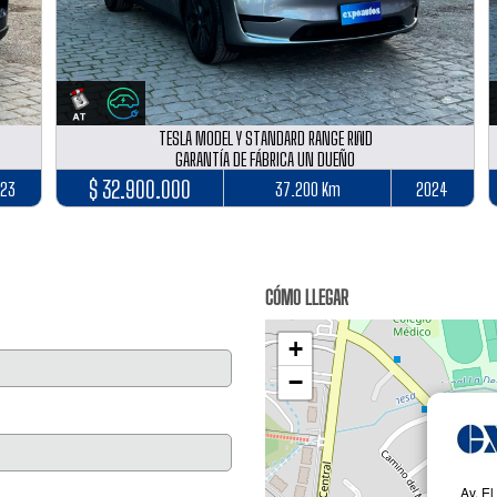
TESLA MODEL Y STANDARD RANGE RWD
GARANTÍA DE FÁBRICA UN DUEÑO
$ 32.900.000
23
37.200 Km
2024
CÓMO LLEGAR
+
−
Av. E