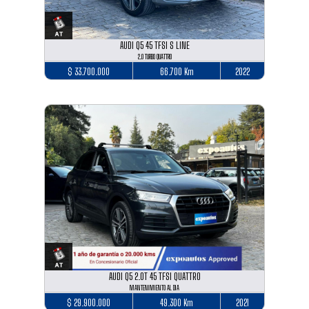
AUDI Q5 45 TFSI S LINE
2.0 TURBO QUATTRO
$ 33.700.000
66.700 Km
2022
AUDI Q5 2.0T 45 TFSI QUATTRO
MANTENIMIENTO AL DIA
$ 29.900.000
49.300 Km
2021