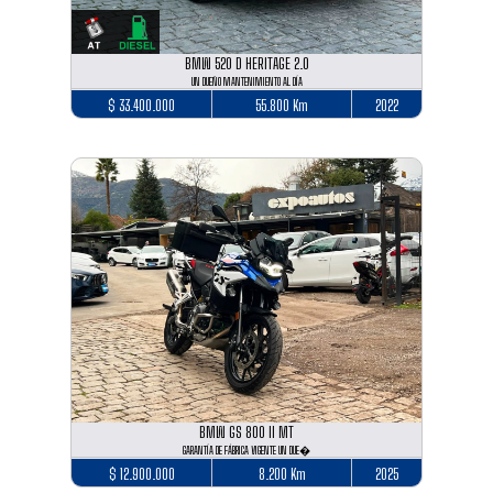
BMW 520 D HERITAGE 2.0
UN DUEÑO MANTENIMIENTO AL DÍA
$ 33.400.000
55.800 Km
2022
BMW GS 800 II MT
GARANTÍA DE FÁBRICA VIGENTE UN DUE�
$ 12.900.000
8.200 Km
2025