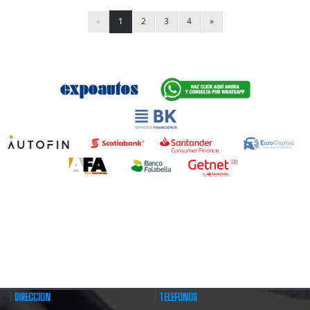
«
1
2
3
4
»
DIRECCIÓN
TELÉFONOS