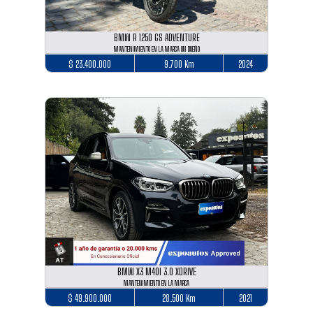
BMW R 1250 GS ADVENTURE
MANTENIMIENTO EN LA MARCA UN DUEÑO
$ 23.400.000
9.700 Km
2024
BMW X3 M40I 3.0 XDRIVE
MANTENIMIENTO EN LA MARCA
$ 49.900.000
28.500 Km
2021