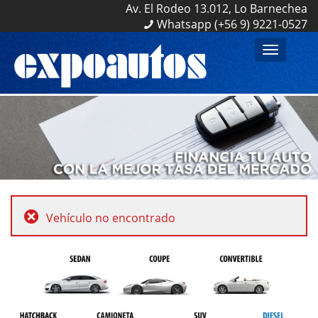
Av. El Rodeo 13.012, Lo Barnechea
Av. El Rodeo 13.012, Lo Barnechea
Whatsapp (+56 9) 9221-0527
Whatsapp (+56 9) 9221-0527
Toggle
navigation
Vehículo no encontrado