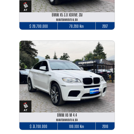
BMW X5 3.0 XDRIVE 35I
MANTENIMIENTO AL DÍA
$ 26.700.000
78.200 Km
2017
BMW X6 M 4.4
MANTENIMIENTO AL DÍA
$ 31.700.000
106.100 Km
2016