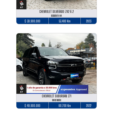
CHEVROLET SILVERADO ZR2 6.2
DESCUENTA IVA
$ 39.900.000
53.400 Km
2023
CHEVROLET SUBURBAN Z71
ÚNICO DUEÑO
$ 49.900.000
60.700 Km
2022