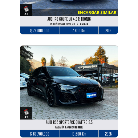
ENCARGAR SIMILAR
AUDI R8 COUPE V8 4.2 R TRONIC
UN DUEÑO MANTENIMIENTO EN LA MARCA
$ 75.000.000
7.800 Km
2012
AUDI RS3 SPORTBACK QUATTRO 2.5
GARANTÍA DE FÁBRICA UN DUEÑO
$ 68.700.000
18.600 Km
2025