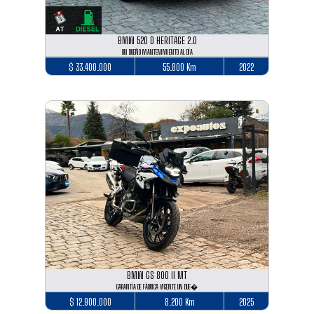
BMW 520 D HERITAGE 2.0
UN DUEÑO MANTENIMIENTO AL DÍA
$ 33.400.000
55.800 Km
2022
BMW GS 800 II MT
GARANTÍA DE FÁBRICA VIGENTE UN DUE�
$ 12.900.000
8.200 Km
2025