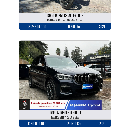
BMW R 1250 GS ADVENTURE
MANTENIMIENTO EN LA MARCA UN DUEÑO
$ 23.400.000
9.700 Km
2024
BMW X3 M40I 3.0 XDRIVE
MANTENIMIENTO EN LA MARCA
$ 49.900.000
28.500 Km
2021