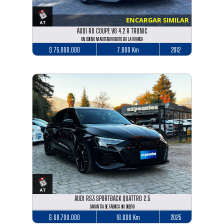
ENCARGAR SIMILAR
AUDI R8 COUPE V8 4.2 R TRONIC
UN DUEÑO MANTENIMIENTO EN LA MARCA
$ 75.000.000
7.800 Km
2012
AUDI RS3 SPORTBACK QUATTRO 2.5
GARANTÍA DE FÁBRICA UN DUEÑO
$ 68.700.000
18.600 Km
2025