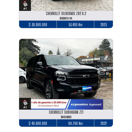
CHEVROLET SILVERADO ZR2 6.2
DESCUENTA IVA
$ 39.900.000
53.400 Km
2023
CHEVROLET SUBURBAN Z71
ÚNICO DUEÑO
$ 49.900.000
60.700 Km
2022