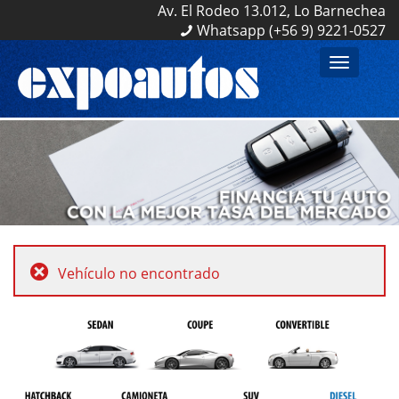
Av. El Rodeo 13.012, Lo Barnechea
Av. El Rodeo 13.012, Lo Barnechea
Whatsapp (+56 9) 9221-0527
Whatsapp (+56 9) 9221-0527
Toggle
navigation
Vehículo no encontrado