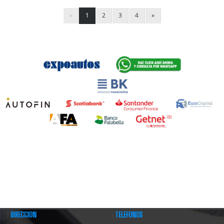
«
1
2
3
4
»
DIRECCIÓN
TELÉFONOS