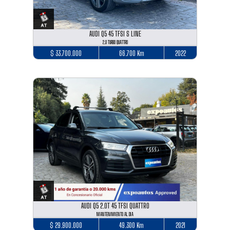
AUDI Q5 45 TFSI S LINE
2.0 TURBO QUATTRO
$ 33.700.000
66.700 Km
2022
AUDI Q5 2.0T 45 TFSI QUATTRO
MANTENIMIENTO AL DIA
$ 29.900.000
49.300 Km
2021