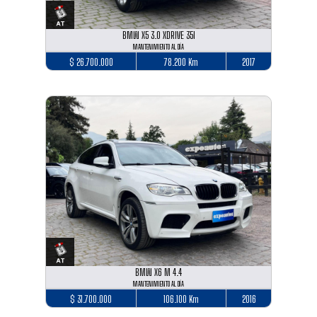
BMW X5 3.0 XDRIVE 35I
MANTENIMIENTO AL DÍA
$ 26.700.000
78.200 Km
2017
BMW X6 M 4.4
MANTENIMIENTO AL DÍA
$ 31.700.000
106.100 Km
2016