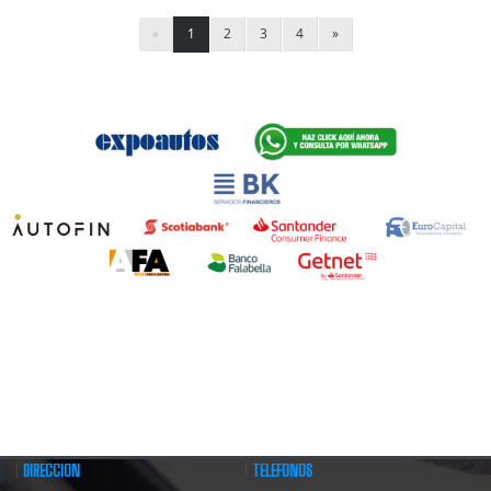
«
1
2
3
4
»
DIRECCIÓN
TELÉFONOS