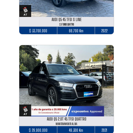
AUDI Q5 45 TFSI S LINE
2.0 TURBO QUATTRO
$ 33.700.000
66.700 Km
2022
AUDI Q5 2.0T 45 TFSI QUATTRO
MANTENIMIENTO AL DIA
$ 29.900.000
49.300 Km
2021