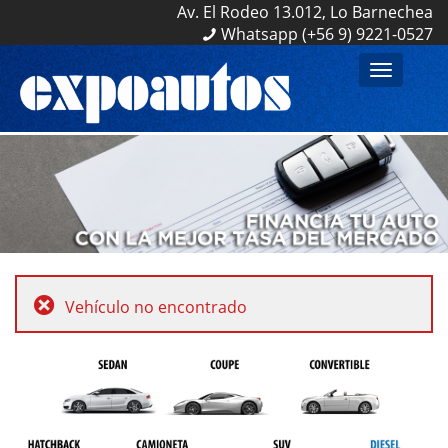
Av. El Rodeo 13.012, Lo Barnechea
Av. El Rodeo 13.012, Lo Barnechea
Whatsapp (+56 9) 9221-0527
Whatsapp (+56 9) 9221-0527
Toggle
navigation
Vehículo no encontrado