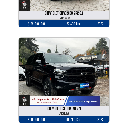
CHEVROLET SILVERADO ZR2 6.2
DESCUENTA IVA
$ 39.900.000
53.400 Km
2023
CHEVROLET SUBURBAN Z71
ÚNICO DUEÑO
$ 49.900.000
60.700 Km
2022