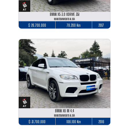
BMW X5 3.0 XDRIVE 35I
MANTENIMIENTO AL DÍA
$ 26.700.000
78.200 Km
2017
BMW X6 M 4.4
MANTENIMIENTO AL DÍA
$ 31.700.000
106.100 Km
2016