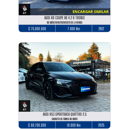
ENCARGAR SIMILAR
AUDI R8 COUPE V8 4.2 R TRONIC
UN DUEÑO MANTENIMIENTO EN LA MARCA
$ 75.000.000
7.800 Km
2012
AUDI RS3 SPORTBACK QUATTRO 2.5
GARANTÍA DE FÁBRICA UN DUEÑO
$ 68.700.000
18.600 Km
2025