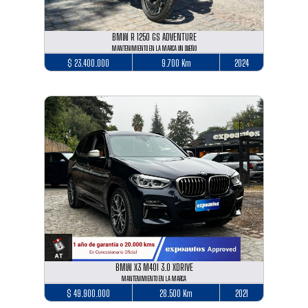
BMW R 1250 GS ADVENTURE
MANTENIMIENTO EN LA MARCA UN DUEÑO
$ 23.400.000
9.700 Km
2024
BMW X3 M40I 3.0 XDRIVE
MANTENIMIENTO EN LA MARCA
$ 49.900.000
28.500 Km
2021