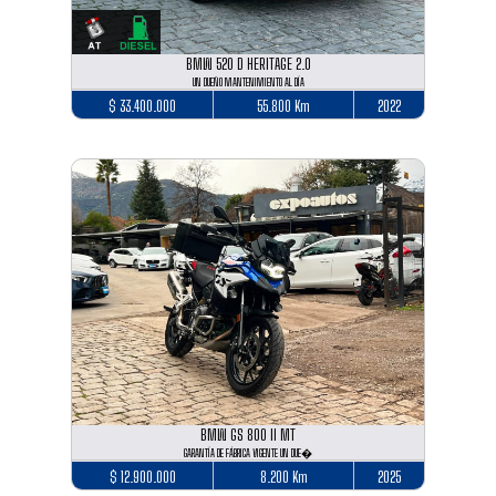
BMW 520 D HERITAGE 2.0
UN DUEÑO MANTENIMIENTO AL DÍA
$ 33.400.000
55.800 Km
2022
BMW GS 800 II MT
GARANTÍA DE FÁBRICA VIGENTE UN DUE�
$ 12.900.000
8.200 Km
2025