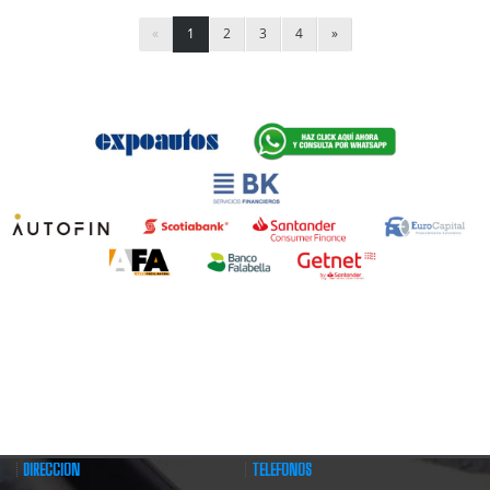
«
1
2
3
4
»
DIRECCIÓN
TELÉFONOS