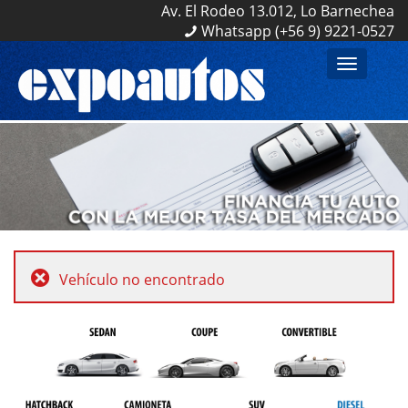
Av. El Rodeo 13.012, Lo Barnechea
Av. El Rodeo 13.012, Lo Barnechea
Whatsapp (+56 9) 9221-0527
Whatsapp (+56 9) 9221-0527
Toggle
navigation
Vehículo no encontrado