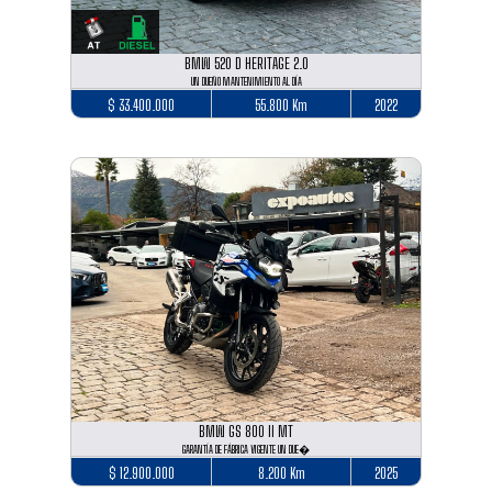
BMW 520 D HERITAGE 2.0
UN DUEÑO MANTENIMIENTO AL DÍA
$ 33.400.000
55.800 Km
2022
BMW GS 800 II MT
GARANTÍA DE FÁBRICA VIGENTE UN DUE�
$ 12.900.000
8.200 Km
2025