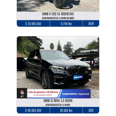
BMW R 1250 GS ADVENTURE
MANTENIMIENTO EN LA MARCA UN DUEÑO
$ 23.400.000
9.700 Km
2024
BMW X3 M40I 3.0 XDRIVE
MANTENIMIENTO EN LA MARCA
$ 49.900.000
28.500 Km
2021