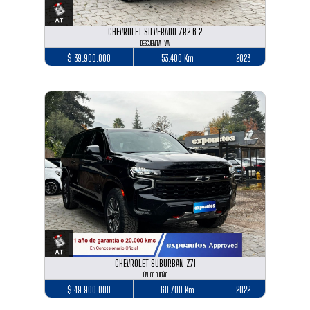
CHEVROLET SILVERADO ZR2 6.2
DESCUENTA IVA
$ 39.900.000
53.400 Km
2023
CHEVROLET SUBURBAN Z71
ÚNICO DUEÑO
$ 49.900.000
60.700 Km
2022