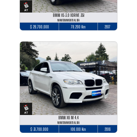
BMW X5 3.0 XDRIVE 35I
MANTENIMIENTO AL DÍA
$ 26.700.000
78.200 Km
2017
BMW X6 M 4.4
MANTENIMIENTO AL DÍA
$ 31.700.000
106.100 Km
2016