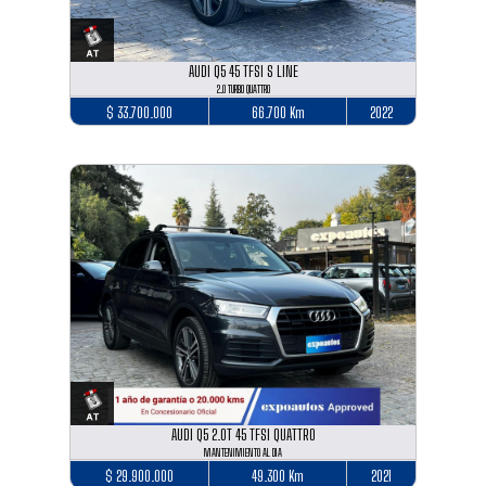
AUDI Q5 45 TFSI S LINE
2.0 TURBO QUATTRO
$ 33.700.000
66.700 Km
2022
AUDI Q5 2.0T 45 TFSI QUATTRO
MANTENIMIENTO AL DIA
$ 29.900.000
49.300 Km
2021