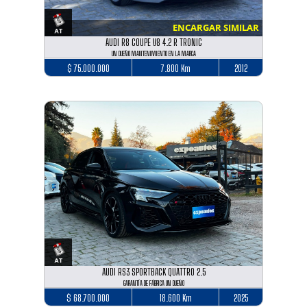
ENCARGAR SIMILAR
AUDI R8 COUPE V8 4.2 R TRONIC
UN DUEÑO MANTENIMIENTO EN LA MARCA
$ 75.000.000
7.800 Km
2012
AUDI RS3 SPORTBACK QUATTRO 2.5
GARANTÍA DE FÁBRICA UN DUEÑO
$ 68.700.000
18.600 Km
2025