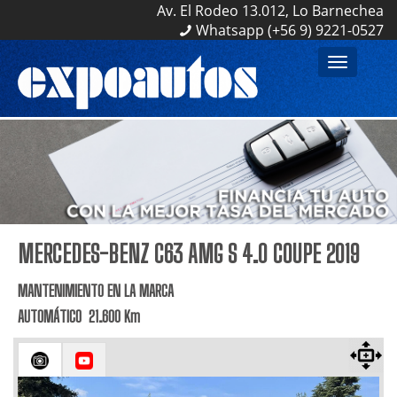
Av. El Rodeo 13.012, Lo Barnechea
Av. El Rodeo 13.012, Lo Barnechea
Whatsapp (+56 9) 9221-0527
Whatsapp (+56 9) 9221-0527
Toggle
navigation
MERCEDES-BENZ C63 AMG S 4.0 COUPE 2019
MANTENIMIENTO EN LA MARCA
AUTOMÁTICO 21.600 Km