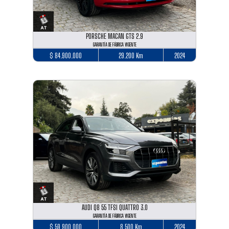
PORSCHE MACAN GTS 2.9
GARANTÍA DE FÁBRICA VIGENTE
$ 84.900.000
29.200 Km
2024
AUDI Q8 55 TFSI QUATTRO 3.0
GARANTÍA DE FÁBRICA VIGENTE
$ 59.900.000
8.500 Km
2024