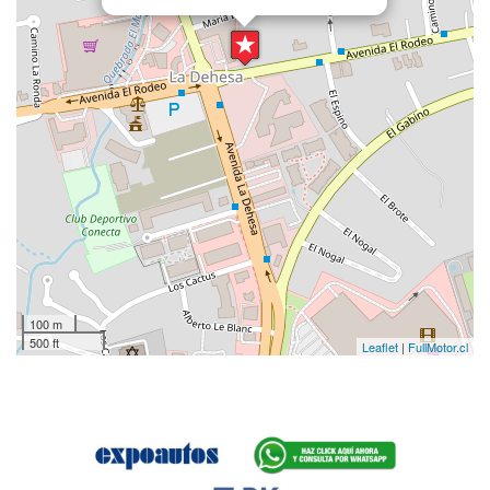
100 m
500 ft
Leaflet
|
FullMotor.cl