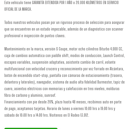
Este vehículo tiene GARANTÍA EXTENDIDA POR 1 AÑO o 20.000 KILÓMETROS EN SERVICIO
OFICIAL DE LA MARCA.
Todos nuestros vehículos pasan por un riguroso proceso de selección para asegurar
que se encuentren en un estado impecable, además de un diagnóstico con scanner
profesional e inspección de puntos claves.
Mantenimiento en la marca, versión S Coupe, motor ocho cilindros Biturbo 4.000 CC,
caja de cambios automática con paddle shift, modos de conducción, Launch Control,
escapes variables, suspensión adaptativa, asistente cambio de carril, volante
multifuncional con velocidad crucero y reconocimiento por voz forrado en Alcántara,
botón de encendido start-stop, pantalla con cámaras de estacionamiento (trasera,
delantera y laterales), navegador, sistema de audio alta fidelidad Burmester, tapiz de
cuero, asientos eléctricos con memorias y calefacción en tres niveles, molduras
fibra de carbono y aluminio, sunroof.
Financiamiento con pie desde 20%, plazo hasta 48 meses, recibimos auto en parte
de pago, aceptamos tarjetas. Horario de lunes a viernes 10:00 hrs a 19:00 hrs y
sábado de 10:00 hrs a 14:00 hrs. Visítenos en El Rodeo 13.012.