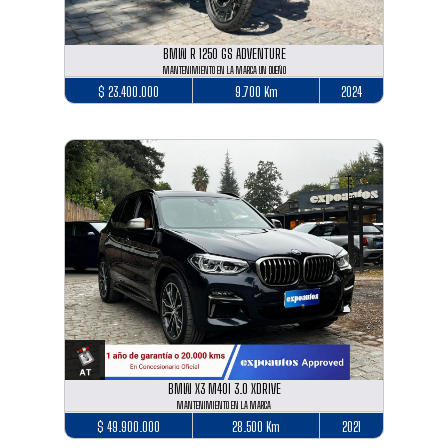
BMW R 1250 GS ADVENTURE
MANTENIMIENTO EN LA MARCA UN DUEÑO
$ 23.400.000
9.700 Km
2024
BMW X3 M40I 3.0 XDRIVE
MANTENIMIENTO EN LA MARCA
$ 49.900.000
28.500 Km
2021