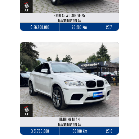
BMW X5 3.0 XDRIVE 35I
MANTENIMIENTO AL DÍA
$ 26.700.000
78.200 Km
2017
BMW X6 M 4.4
MANTENIMIENTO AL DÍA
$ 31.700.000
106.100 Km
2016