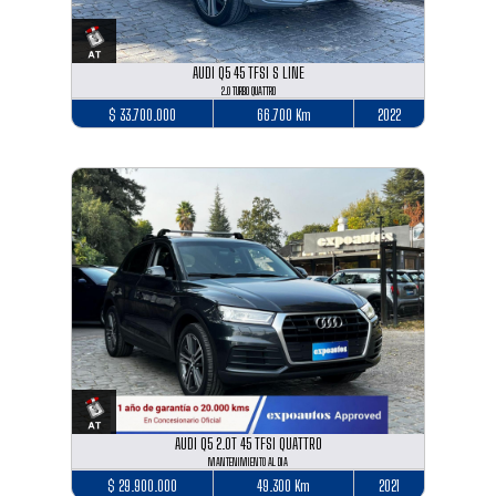
AUDI Q5 45 TFSI S LINE
2.0 TURBO QUATTRO
$ 33.700.000
66.700 Km
2022
AUDI Q5 2.0T 45 TFSI QUATTRO
MANTENIMIENTO AL DIA
$ 29.900.000
49.300 Km
2021