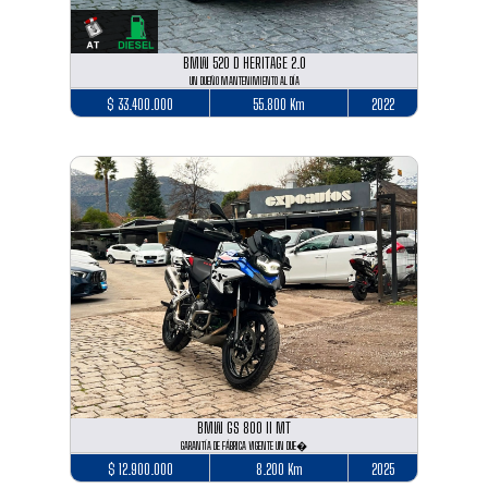
BMW 520 D HERITAGE 2.0
UN DUEÑO MANTENIMIENTO AL DÍA
$ 33.400.000
55.800 Km
2022
BMW GS 800 II MT
GARANTÍA DE FÁBRICA VIGENTE UN DUE�
$ 12.900.000
8.200 Km
2025