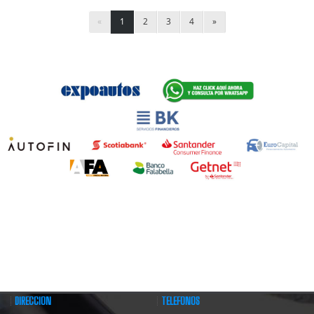
«
1
2
3
4
»
DIRECCIÓN
TELÉFONOS