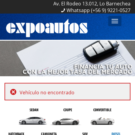
Av. El Rodeo 13.012, Lo Barnechea
Av. El Rodeo 13.012, Lo Barnechea
Whatsapp (+56 9) 9221-0527
Whatsapp (+56 9) 9221-0527
Toggle
navigation
Vehículo no encontrado