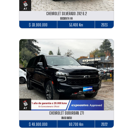
CHEVROLET SILVERADO ZR2 6.2
DESCUENTA IVA
$ 39.900.000
53.400 Km
2023
CHEVROLET SUBURBAN Z71
ÚNICO DUEÑO
$ 49.900.000
60.700 Km
2022