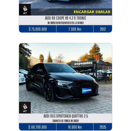
ENCARGAR SIMILAR
AUDI R8 COUPE V8 4.2 R TRONIC
UN DUEÑO MANTENIMIENTO EN LA MARCA
$ 75.000.000
7.800 Km
2012
AUDI RS3 SPORTBACK QUATTRO 2.5
GARANTÍA DE FÁBRICA UN DUEÑO
$ 68.700.000
18.600 Km
2025