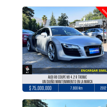
VEND
ENCARGAR SIMI
AUDI R8 COUPE V8 4.2 R TRONIC
UN DUEÑO MANTENIMIENTO EN LA MARCA
$ 75.000.000
7.800 Km
2012