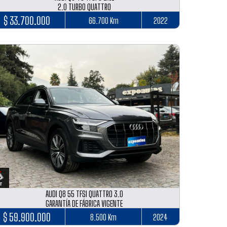
2.0 TURBO QUATTRO
$ 33.700.000
66.700 Km
2022
AUDI Q8 55 TFSI QUATTRO 3.0
GARANTÍA DE FÁBRICA VIGENTE
$ 59.900.000
8.500 Km
2024